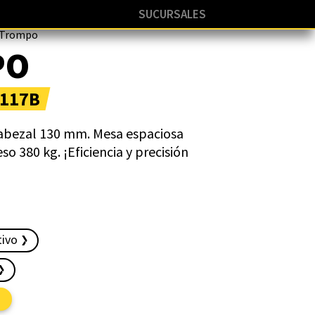
SUCURSALES
 Trompo
PO
5117B
cabezal 130 mm. Mesa espaciosa
o 380 kg. ¡Eficiencia y precisión
tivo