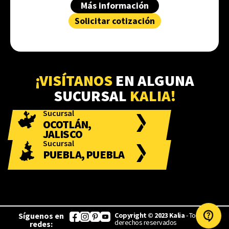
Más información
Solicitar cotización
¡VISÍTANOS
EN ALGUNA
SUCURSAL
KALIA!
Sucursal
OCOTLÁN,
JALISCO
Sucursal
PUEBLA, PUEBLA
Síguenos en
Copyright © 2023 Kalia
- Todos los
derechos reservados
redes: