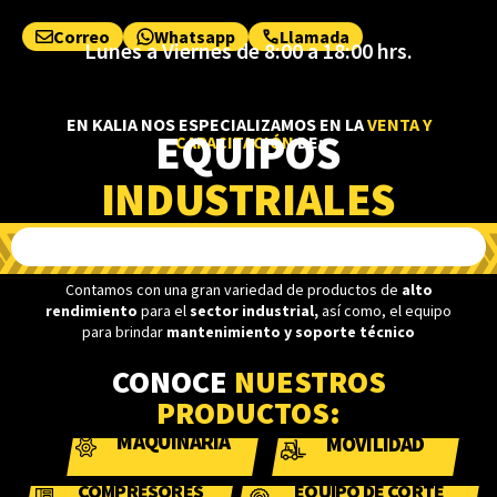
Correo
Whatsapp
Llamada
Lunes a Viernes de 8:00 a 18:00 hrs.
EN KALIA NOS ESPECIALIZAMOS EN LA
VENTA Y
EQUIPOS
CAPACITACIÓN
DE:
INDUSTRIALES
Contamos con una gran variedad de productos de
alto
rendimiento
para el
s
ector industrial,
así como, el equipo
para brindar
mantenimiento y soporte técnico
CONOCE
NUESTROS
PRODUCTOS:
MAQUINARIA
MOVILIDAD
COMPRESORES
EQUIPO DE CORTE