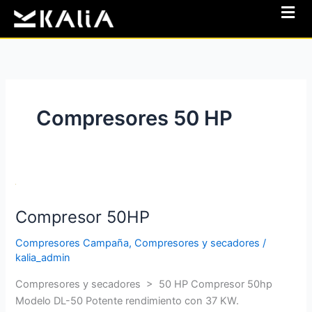
Ir
al
contenido
Compresores 50 HP
Compresor
50HP
Compresor 50HP
Compresores Campaña
,
Compresores y secadores
/
kalia_admin
Compresores y secadores > 50 HP Compresor 50hp
Modelo DL-50 Potente rendimiento con 37 KW.